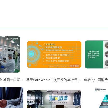
零利润抗疫，温暖除夕 城阳一口罩企业加班保供应
基于SolidWorks二次开发的3D产品研发增效与企业信息化转型工具集SolidKits企业信息咨询