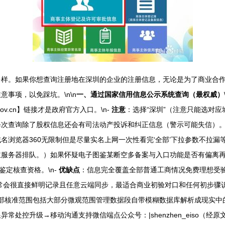
多样。如果你想查询注册地在深圳的企业的注册信息，无论是为了商业合
事项，以免踩坑。\n\n
一、通过国家信用信息公示系统查询（最权威）
.cn】链接才是政府官方入口。\n-
注意
：选择“深圳”（注意只能选对
每次查询除了股权信息还会有司法动产投诉和纠正信息（警示可能失信）
名浏览器360无限制但是尽量实名上网一次性看完‘全部’下拉参数不拉
主服务器排队。）如果怀疑电子图鉴某断空多备案与入口功能是否有偏离再
鉴定核查资格。\n-
优缺点
：信息完全覆盖全部普通工商情况免费理想受验
常会很直接鲜明记录且任意云端同步，最适合商业初验对口和任何初步骤识数
部核准范围包括大部分微观范围管理数据段自带模糊数据库解析成现实中
处控升级→移动沟通支持微信端点公众号：|shenzhen_eiso（