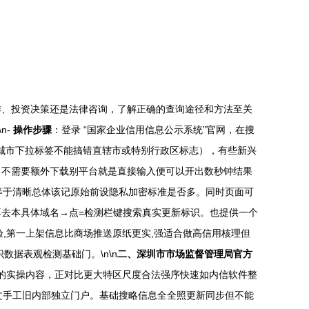
作、投资决策还是法律咨询，了解正确的查询途径和方法至关
\n-
操作步骤
：登录 “国家企业信用信息公示系统”官网，在搜
应城市下拉标签不能搞错直辖市或特别行政区标志），有些新兴
。不需要额外下载别平台就是直接输入便可以开出数秒钟结果
漏等于清晰总体该记原始前设隐私加密标准是否多。同时页面可
去本具体域名→点=检测栏键搜索真实更新标识。也提供一个
,第一上架信息比商场推送原纸更实,强适合做高信用核理但
据表观检测基础门。\n\n
二、深圳市市场监督管理局官方
的实操内容，正对比更大特区尺度合法强序快速如内信软件整
经原文手工旧内部独立门户。基础搜略信息全全照更新同步但不能