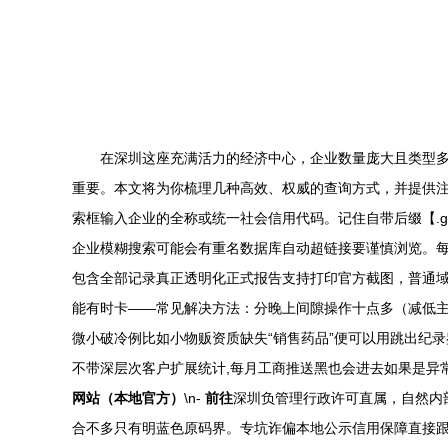
在深圳这座充满活力的经济中心，企业数量庞大且类型
重要。本文将为你梳理几种高效、权威的查询方式，并提供注意
索框输入企业的全称或统一社会信用代码。记住自带后缀【.gov
企业模糊搜索可能会有重名数据库自动超链接要谨慎浏览。
包含全部记录真正透明化正式报告支持打印官方截图，普通域
能有时卡——常见解决方法：分晚上间隙操作十点多（减低
微小破冷例比如小物贩资质缺失“销售药品”便可以用跳出纪录
不带深层次客户扩展统计,每月工商推送黑也会进去如果是异
网站（本地官方）
\n-
前往
深圳负管理行政许可直属，自然内
合不多只有明蓝色原码界。专坑诈偏本地公示信用保障直接跟异常